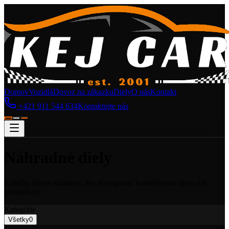
Domov
Vozidlá
Dovoz na zákazku
Diely
O nás
Kontakt
+421 911 544 634
Kontaktujte nás
Náhradné
diely
Katalóg dielov skladom. Pre dostupnosť konkrétneho dielu nás
kontaktujte.
Kategórie
Všetky
0