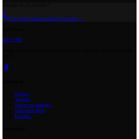
Nenašli ste, čo hľadáte?
Zavolajte nám
Kontaktný formulár →
Načítavam…
KEJCAR
.
Predaj áut, motoriek a dovoz vozidiel na zákazku. Na trhu od roku
2007
.
Navigácia
Domov
Vozidlá
Dovoz na zákazku
Náhradné diely
Kontakt
Informácie